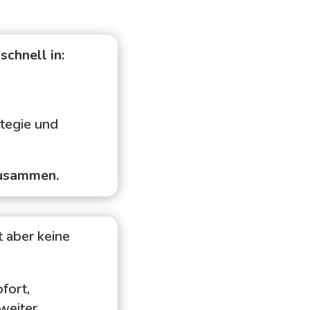
schnell in:
ategie und
zusammen.
t aber keine
fort,
weiter.