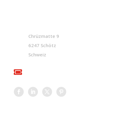
ADRESSE

Chrüzmatte 9
6247 Schötz
Schweiz
TICKET SUPPORT
