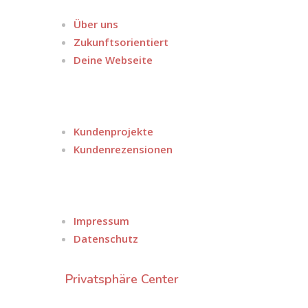
WAS WIR MACHEN
a
Über uns
Zukunftsorientiert
Deine Webseite
INFOPOINT
a
Kundenprojekte
Kundenrezensionen
WICHTIGES
a
Impressum
Datenschutz
Privatsphäre Center